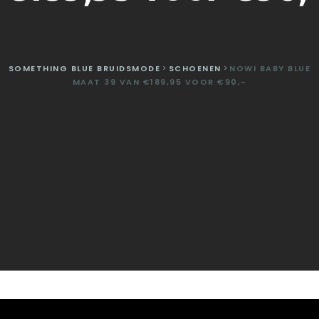
SOMETHING BLUE BRUIDSMODE
>
SCHOENEN
>
NOWI BABY BLUE
MAAT 39 VAN €189,95 VOOR €90,-